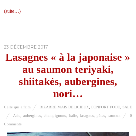
(suite…)
23 DÉCEMBRE 2017
Lasagnes « à la japonaise »
au saumon teriyaki,
shiitakés, aubergines,
nori…
Celle qui a faim
BIZARRE MAIS DÉLICIEUX
,
CONFORT FOOD
,
SALÉ
Asie
,
aubergines
,
champignons
,
Italie
,
lasagnes
,
pâtes
,
saumon
0
Comments