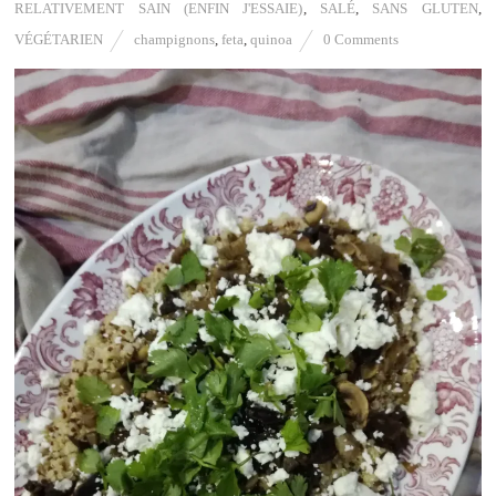
RELATIVEMENT SAIN (ENFIN J'ESSAIE)
,
SALÉ
,
SANS GLUTEN
,
VÉGÉTARIEN
champignons
,
feta
,
quinoa
0 Comments