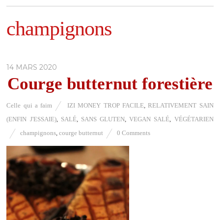
champignons
14 MARS 2020
Courge butternut forestière
Celle qui a faim
IZI MONEY TROP FACILE
,
RELATIVEMENT SAIN
(ENFIN J'ESSAIE)
,
SALÉ
,
SANS GLUTEN
,
VEGAN SALÉ
,
VÉGÉTARIEN
champignons
,
courge butternut
0 Comments