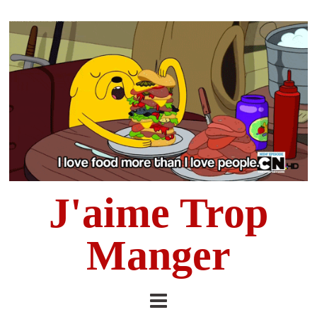
J'aime Trop
Manger