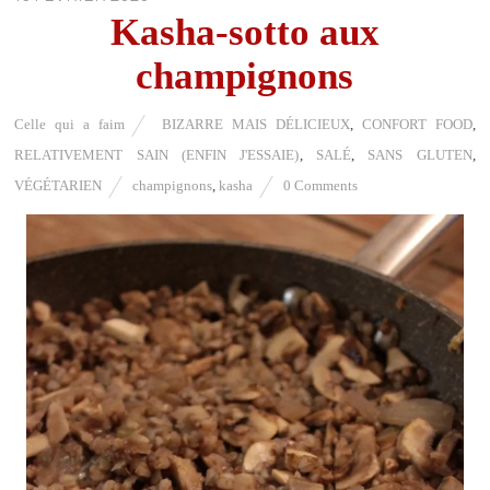
Kasha-sotto aux
champignons
Celle qui a faim
BIZARRE MAIS DÉLICIEUX
,
CONFORT FOOD
,
RELATIVEMENT SAIN (ENFIN J'ESSAIE)
,
SALÉ
,
SANS GLUTEN
,
VÉGÉTARIEN
champignons
,
kasha
0 Comments