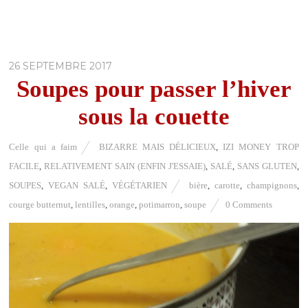
26 SEPTEMBRE 2017
Soupes pour passer l’hiver
sous la couette
Celle qui a faim
BIZARRE MAIS DÉLICIEUX
,
IZI MONEY TROP
FACILE
,
RELATIVEMENT SAIN (ENFIN J'ESSAIE)
,
SALÉ
,
SANS GLUTEN
,
SOUPES
,
VEGAN SALÉ
,
VÉGÉTARIEN
bière
,
carotte
,
champignons
,
courge butternut
,
lentilles
,
orange
,
potimarron
,
soupe
0 Comments