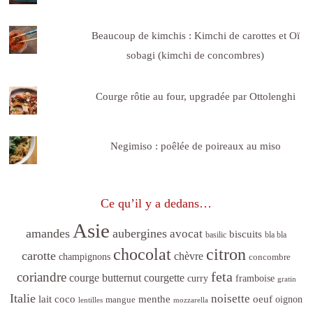
Beaucoup de kimchis : Kimchi de carottes et Oï
sobagi (kimchi de concombres)
Courge rôtie au four, upgradée par Ottolenghi
Negimiso : poêlée de poireaux au miso
Ce qu’il y a dedans…
Asie
amandes
aubergines
avocat
biscuits
basilic
bla bla
citron
chocolat
carotte
chèvre
champignons
concombre
feta
coriandre
courge butternut
courgette
curry
framboise
gratin
Italie
noisette
lait coco
menthe
oeuf
mangue
oignon
lentilles
mozzarella