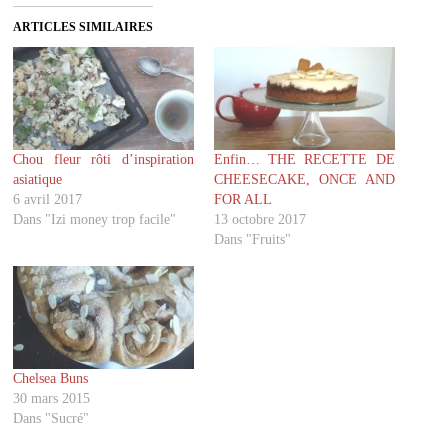
e
e
z
z
ARTICLES SIMILAIRES
p
p
o
o
u
u
r
r
p
p
a
a
r
r
t
t
a
a
g
g
Chou fleur rôti d’inspiration
Enfin… THE RECETTE DE
e
e
r
r
asiatique
CHEESECAKE, ONCE AND
s
s
u
u
6 avril 2017
FOR ALL
r
r
Dans "Izi money trop facile"
13 octobre 2017
T
F
w
a
Dans "Fruits"
i
c
t
e
t
b
e
o
r
o
(
k
o
(
u
o
v
u
r
v
Chelsea Buns
e
r
d
e
30 mars 2015
a
d
Dans "Sucré"
n
a
s
n