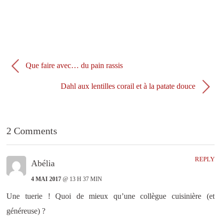
u
s
n
u
e
n
n
e
o
n
u
o
v
u
e
v
l
e
l
l
e
l
Que faire avec… du pain rassis
f
e
e
f
n
e
Dahl aux lentilles corail et à la patate douce
ê
n
t
ê
r
t
e
r
)
e
)
2 Comments
REPLY
Abélia
4 MAI 2017
@ 13 H 37 MIN
Une tuerie ! Quoi de mieux qu’une collègue cuisinière (et
généreuse) ?