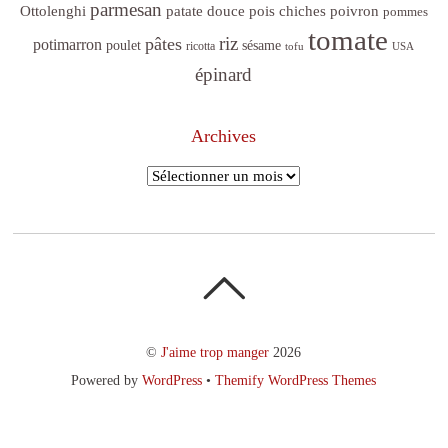
parmesan
poivron
Ottolenghi
patate douce
pois chiches
pommes
tomate
riz
pâtes
potimarron
sésame
poulet
ricotta
tofu
USA
épinard
Archives
Archives
©
J'aime trop manger
2026
Powered by
WordPress
•
Themify WordPress Themes