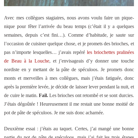
Avec mes collègues stagiaires, nous avons voulu faire un pique-
nique pour fêter l’arrivée du beau temps (c’était il y a quelques
semaines, depuis c’est fini…). Comme d’habitude, je saute sur
l’occasion de cuisiner quelque chose, et je promets des brioches, et
pas n’importe lesquelles… j’avais repéré
les briochettes pralinées
de Beau à la Louche
, et j’envisageais d’y donner une touche
nordiste en y mettant de la pâte de spéculoos. Je promets donc
monts et merveilles à mes collègues, mais j’étais fatiguée, donc
après la première levée, je décide de laisser lever pendant la nuit, et
de cuire le matin.
Fail.
Les brioches ont retombé et se sont durcies.
J’étais dégoûtée ! Heureusement il me restait une bonne moitié de
pot de pâte de spéculoos. Je me suis donc acharnée.
Deuxième essai : j’étais au taquet. Certes, j’ai mangé une bonne
partie du pot de pâte de spéculoos, mais j’ai fait les trois étapes