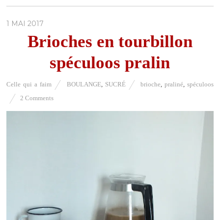
1 MAI 2017
Brioches en tourbillon
spéculoos pralin
Celle qui a faim
BOULANGE
,
SUCRÉ
brioche
,
praliné
,
spéculoos
2 Comments