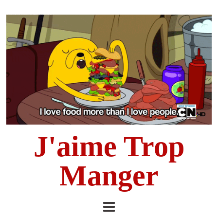
J'aime Trop
Manger