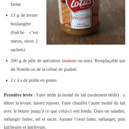
farine
13 g de levure
boulangère
(fraîche c’est
mieux, sinon 2
sachets)
200 g de pâte de spéculoos (
maison
ou non). Remplaçable par
du Nutella ou de la crème de praliné.
2 c à s de pralin en grains
Première levée
: Faire tiédir la moitié du lait (seulement tiédir) : y
diluer la levure. laisser reposer. Faire chauffer l’autre moitié du lait
avec le beurre jusqu’à ce que celui-ci soit fondu. Dans un saladier,
mélanger farine, sel et sucre. Ajouter l’oeuf battu, mélanger, puis
lait/beurre et lait/levure.