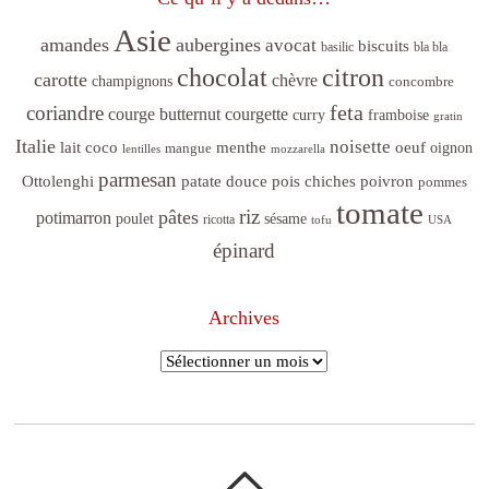
Asie
amandes
aubergines
avocat
biscuits
basilic
bla bla
citron
chocolat
carotte
chèvre
champignons
concombre
feta
coriandre
courge butternut
courgette
curry
framboise
gratin
Italie
noisette
lait coco
menthe
oeuf
mangue
oignon
lentilles
mozzarella
parmesan
poivron
Ottolenghi
patate douce
pois chiches
pommes
tomate
riz
pâtes
potimarron
sésame
poulet
ricotta
tofu
USA
épinard
Archives
Archives