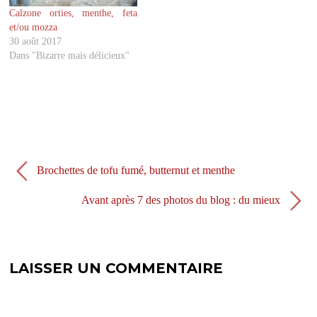
r
v
Calzone orties, menthe, feta
e
r
d
e
et/ou mozza
a
d
30 août 2017
n
a
s
n
Dans "Bizarre mais délicieux"
u
s
n
u
e
n
n
e
o
n
u
o
v
u
e
v
l
e
l
l
e
l
f
e
Brochettes de tofu fumé, butternut et menthe
e
f
n
e
ê
n
Avant après 7 des photos du blog : du mieux
t
ê
r
t
e
r
)
e
)
LAISSER UN COMMENTAIRE