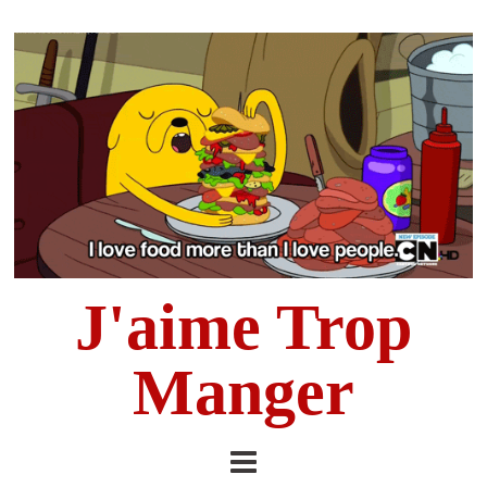
J'aime Trop
Manger